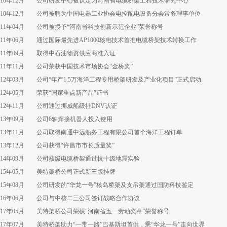
010年12月 公司研发中心被认定为河南省电缆桥架工程技术研究中心
010年12月 公司被聘为中国电器工业协会电控配电设备分会常务理事单位
011年04月 公司被授予“河南省科技创新示范企业
”荣誉称号
011年06月 通过国际最先进AP1000核电技术首推电缆桥架技术转换工作
011年09月 取得中石油物资供应商准入证
011年11月 公司荣获中国技术市场协会“金桥奖
”
012年03月 公司“年产1.5万海洋工程专用桥架研发及产业化项目”正式启动
012年05月
荣获“国家重点新产品
”证书
012年11月 公司通过挪威船级社DNV认证
013年09月
公司6轴焊接机器人投入使用
013年11月
公司取得南通中远船务工程有限公司首个海洋工程订单
013年12月
公司获得“许昌市市长质量奖”
014年09月
公司核级电缆桥架通过抗十级地震实验
15
年
05
月
美特架桥公司正式新三版挂牌
15
年
08
月
公司研发的“华龙一号”核岛桥架及支吊架通过国防科技鉴定
16
年
06
月
公司与中核二三公司签订战略合作协议
17
年
05
月
美特架桥公司荣获“河南省五一劳动奖章”荣誉称号
17
年
07
月
美特桥架助力“一带一路”巴基斯坦首供，乘“华龙一号”走向世界