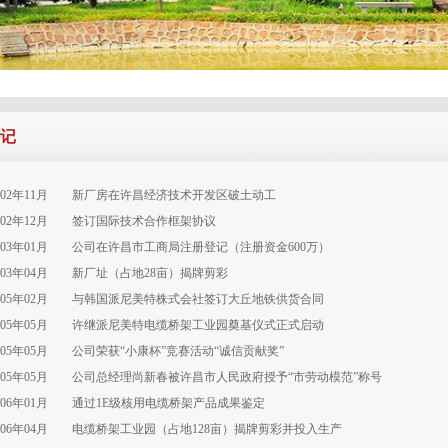
记
002年11月 新厂房在许昌经济技术开发区破土动工
002年12月 签订国际技术合作框架协议
003年01月 公司在许昌市工商局注册登记（注册资金600万）
003年04月 新厂址（占地28亩）揭牌剪彩
005年02月 与韩国派尼美特株式会社签订大丘地铁供货合同
005年05月 许继派尼美特电缆桥架工业园奠基仪式正式启动
005年05月 公司荣获“小康杯”竞赛活动“诚信贡献奖”
005年05月 公司总经理尚新春被许昌市人民政府授予“市劳动模范”称号
006年01月 通过1E级核用电缆桥架产品成果鉴定
006年04月 电缆桥架工业园（占地128亩）揭牌剪彩并投入生产