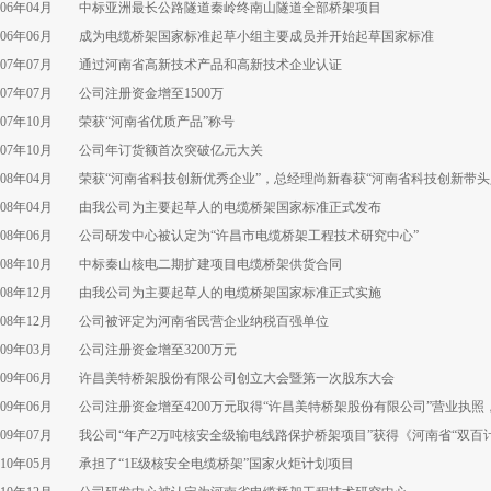
006年04月 中标亚洲最长公路隧道秦岭终南山隧道全部桥架项目
006年06月 成为电缆桥架国家标准起草小组主要成员并开始起草国家标准
007年07月 通过河南省高新技术产品和高新技术企业认证
007年07月 公司注册资金增至1500万
007年10月 荣获“河南省优质产品”称号
007年10月 公司年订货额首次突破亿元大关
008年04月 荣获“河南省科技创新优秀企业”，总经理尚新春获“河南省科技创新带头
008年04月 由我公司为主要起草人的电缆桥架国家标准正式发布
008年06月 公司研发中心被认定为“许昌市电缆桥架工程技术研究中心”
008年10月 中标秦山核电二期扩建项目电缆桥架供货合同
008年12月 由我公司为主要起草人的电缆桥架国家标准正式实施
008年12月 公司被评定为河南省民营企业纳税百强单位
009年03月 公司注册资金增至3200万元
009年06月 许昌美特桥架股份有限公司创立大会暨第一次股东大会
009年06月 公司注册资金增至4200万元取得“许昌美特桥架股份有限公司”营业执
009年07月 我公司“年产2万吨核安全级输电线路保护桥架项目”获得《河南省“双百计
010年05月 承担了“1E级核安全电缆桥架
”国家火炬计划项目