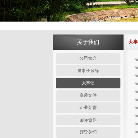
关于我们
大事
公司简介
2
2
董事长致辞
2
大事记
2
2
资质文件
2
企业荣誉
2
2
国际合作
2
领导关怀
2